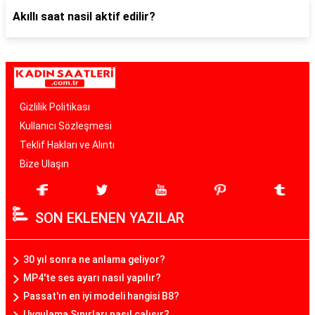
Akıllı saat nasil aktif edilir?
Gizlilik Politikası
Kullanıcı Sözleşmesi
Teklif Hakları ve Alıntı
Bize Ulaşın
SON EKLENEN YAZILAR
30 yıl sonra ne anlama geliyor?
MP4'te ses ayarı nasıl yapılır?
Passat'ın en iyi modeli hangisi B8?
Uygulama Sınırları nasıl çalışır?