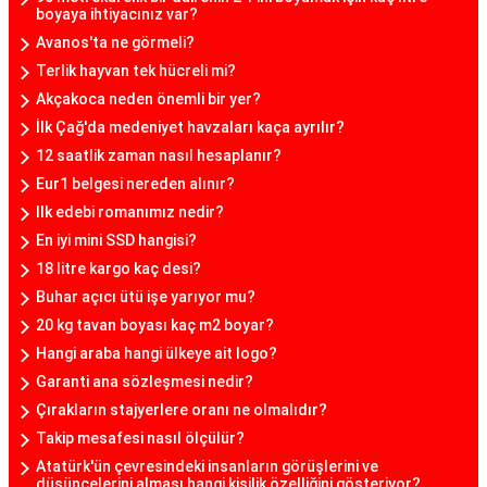
boyaya ihtiyacınız var?
Avanos'ta ne görmeli?
Terlik hayvan tek hücreli mi?
Akçakoca neden önemli bir yer?
İlk Çağ'da medeniyet havzaları kaça ayrılır?
12 saatlik zaman nasıl hesaplanır?
Eur1 belgesi nereden alınır?
Ilk edebi romanımız nedir?
En iyi mini SSD hangisi?
18 litre kargo kaç desi?
Buhar açıcı ütü işe yarıyor mu?
20 kg tavan boyası kaç m2 boyar?
Hangi araba hangi ülkeye ait logo?
Garanti ana sözleşmesi nedir?
Çırakların stajyerlere oranı ne olmalıdır?
Takip mesafesi nasıl ölçülür?
Atatürk'ün çevresindeki insanların görüşlerini ve
düşüncelerini alması hangi kişilik özelliğini gösteriyor?