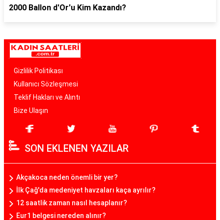
2000 Ballon d'Or'u Kim Kazandı?
Gizlilik Politikası
Kullanıcı Sözleşmesi
Teklif Hakları ve Alıntı
Bize Ulaşın
SON EKLENEN YAZILAR
Akçakoca neden önemli bir yer?
İlk Çağ'da medeniyet havzaları kaça ayrılır?
12 saatlik zaman nasıl hesaplanır?
Eur1 belgesi nereden alınır?