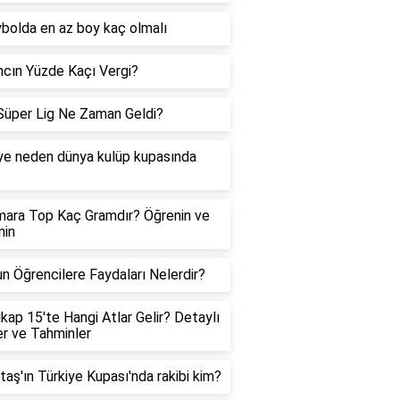
bolda en az boy kaç olmalı
cın Yüzde Kaçı Vergi?
üper Lig Ne Zaman Geldi?
ye neden dünya kulüp kupasında
ara Top Kaç Gramdır? Öğrenin ve
inin
n Öğrencilere Faydaları Nelerdir?
kap 15'te Hangi Atlar Gelir? Detaylı
ler ve Tahminler
taş'ın Türkiye Kupası'nda rakibi kim?