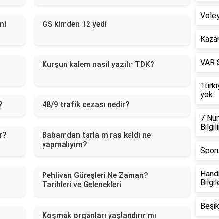
Voley
mi
GS kimden 12 yedi
Kazan
VAR S
Kurşun kalem nasıl yazılır TDK?
Türki
yok
?
48/9 trafik cezası nedir?
7 Num
Bilgil
r?
Babamdan tarla miras kaldı ne
yapmalıyım?
Sporu
Handi
Pehlivan Güreşleri Ne Zaman?
Bilgi
Tarihleri ve Gelenekleri
Beşik
Koşmak organları yaşlandırır mı