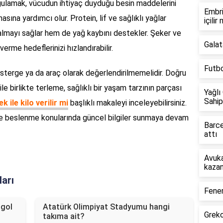
ygulamak, vücudun ihtiyaç duyduğu besin maddelerini
Embri
sına yardımcı olur. Protein, lif ve sağlıklı yağlar
içilir
kalmayı sağlar hem de yağ kaybını destekler. Şeker ve
Galat
erme hedeflerinizi hızlandırabilir.
Futbo
sterge ya da araç olarak değerlendirilmemelidir. Doğru
le birlikte terleme, sağlıklı bir yaşam tarzının parçası
Yağlı
Sahip
 ile kilo verilir mi
başlıklı makaleyi inceleyebilirsiniz.
 ve beslenme konularında güncel bilgiler sunmaya devam
Barce
attı
Avuka
kazan
ları
Fener
 gol
Atatürk Olimpiyat Stadyumu hangi
Greko
takıma ait?