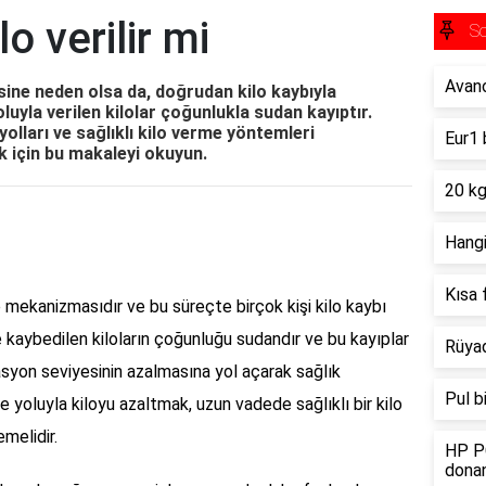
o verilir mi
So
Avano
ne neden olsa da, doğrudan kilo kaybıyla
oluyla verilen kilolar çoğunlukla sudan kayıptır.
yolları ve sağlıklı kilo verme yöntemleri
Eur1 
k için bu makaleyi okuyun.
20 kg
Hangi
Kısa 
mekanizmasıdır ve bu süreçte birçok kişi kilo kaybı
e kaybedilen kiloların çoğunluğu sudandır ve bu kayıplar
Rüyad
rasyon seviyesinin azalmasına yol açarak sağlık
Pul b
me yoluyla kiloyu azaltmak, uzun vadede sağlıklı bir kilo
melidir.
HP PC
donan