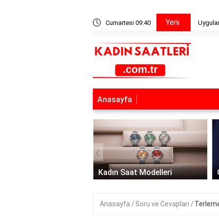
Yeni
nasıl çalışır?
Cumartesi 09:40
Uygulam
Anasayfa
‹
ın Saat Modelleri
Guess Kadın Saatleri
Anasayfa
Soru ve Cevapları
Terlemek