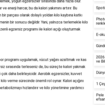
lemek, yoğun egzersizler sırasında daha fazla olur.
Spotif
r ve enerji harcar, bu da kalori yakımını artırır. Bu
bir parçası olarak dolaylı yoldan kilo kaybına katkı
Photo
menin bir sonucu değildir. Yani, yalnızca terlemekle kilo
renkl
zenli egzersiz programı ile kalori açığı oluşturmak
E-okul
Gündü
2026 
 spor programı uygulamak, vücut yağını azaltmak ve kas
ve Bil
ersiz sırasında terleseniz de, bu süreçte kalori yakmak
Dünya
si çok daha belirleyicidir. Aerobik egzersizler, kuvvet
kilo verme sürecinde önemli rol oynar. Kalori açığını
1 Çey
metabolizmayı hızlandırır ve kilo yönetimine yardımcı
Pele 
efsan