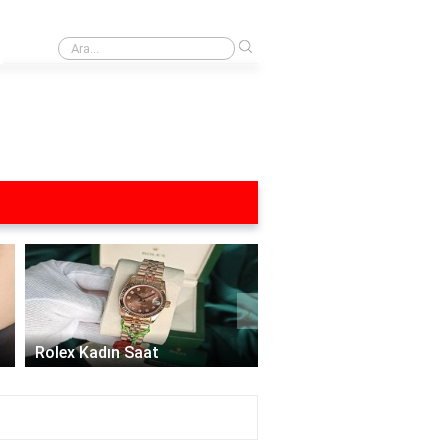
›
Uygulama Sınırları nasıl çalışır?
›
Kadın Saatleri: Zarafetin ve
Zamanın İncelikle Buluştuğu
Aksesuar
Versace Kadın Saatle