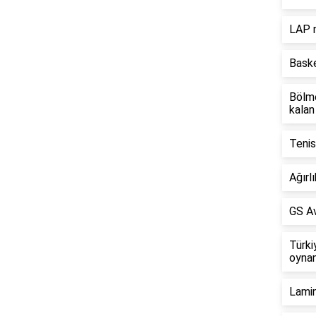
LAP n
Baske
Bölme
kalan
Tenis
Ağırl
GS Av
Türki
oyna
Lamin