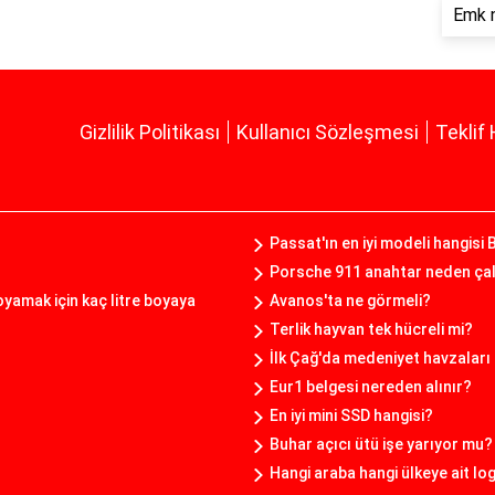
Emk n
Gizlilik Politikası
Kullanıcı Sözleşmesi
Teklif 
Passat'ın en iyi modeli hangisi 
Porsche 911 anahtar neden ça
boyamak için kaç litre boyaya
Avanos'ta ne görmeli?
Terlik hayvan tek hücreli mi?
İlk Çağ'da medeniyet havzaları 
Eur1 belgesi nereden alınır?
En iyi mini SSD hangisi?
Buhar açıcı ütü işe yarıyor mu?
Hangi araba hangi ülkeye ait lo