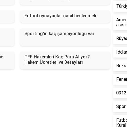
Türki
Futbol oynayanlar nasıl beslenmeli
Ameri
arası
Sporting'in kaç şampiyonluğu var
Rüyad
İddia
ne
TFF Hakemleri Kaç Para Alıyor?
Hakem Ücretleri ve Detayları
Boks 
Fener
0312 
Spor 
Futbo
Kural 