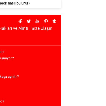
edir nasıl bulunur?
Hakları ve Alıntı
Bize Ulaşın
B8?
lışmıyor?
kaça ayrılır?
go?