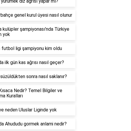
 yürümek diz ağrısı yapar mı?
bahçe genel kurul üyesi nasıl olunur
 kulüpler şampiyonası'nda Türkiye
n yok
 futbol ligi şampiyonu kim oldu
a ilk gün kas ağrısı nasıl geçer?
 süzüldükten sonra nasıl saklanır?
Kısaca Nedir? Temel Bilgiler ve
a Kuralları
ye neden Uluslar Liginde yok
a Ahududu gormek anlami nedir?