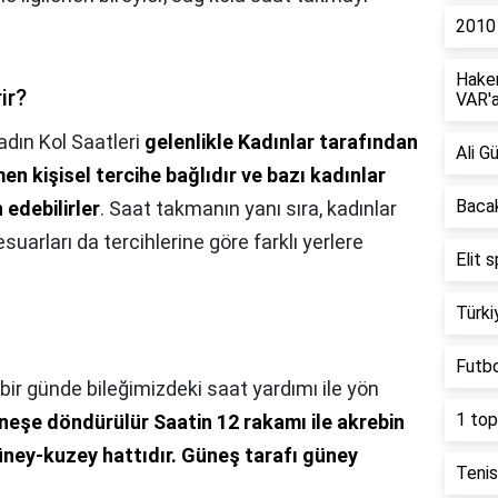
2010 
Hakem
ir?
VAR'a
adın Kol Saatleri
gelenlikle Kadınlar tarafından
Ali G
en kişisel tercihe bağlıdır ve bazı kadınlar
Bacak
 edebilirler
. Saat takmanın yanı sıra, kadınlar
esuarları da tercihlerine göre farklı yerlere
Elit 
Türki
Futbo
bir günde bileğimizdeki saat yardımı ile yön
1 top
neşe döndürülür Saatin 12 rakamı ile akrebin
üney-kuzey hattıdır.
Güneş tarafı güney
Tenis