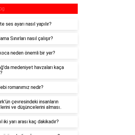
og
e ses ayarı nasıl yapılır?
ama Sınırları nasıl çalışır?
oca neden önemli bir yer?
ağ'da medeniyet havzaları kaça
r?
debi romanımız nedir?
rk'ün çevresindeki insanların
lerini ve düşüncelerini alması..
l iki yarı arası kaç dakikadır?