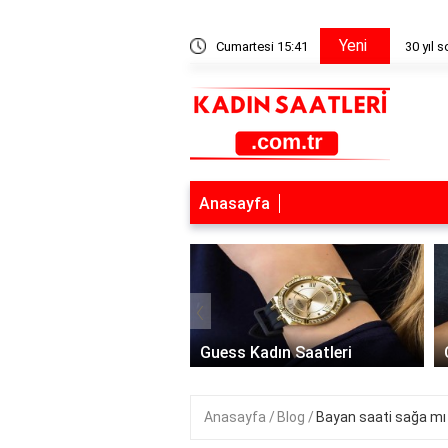
Yeni
lama geliyor?
Cumartesi 15:41
30 yıl 
Anasayfa
‹
 Saat Modelleri
Guess Kadın Saatleri
Anasayfa
Blog
Bayan saati sağa mı t