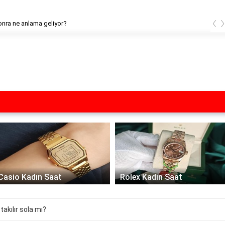
‹
sonra ne anlama geliyor?
Casio Kadın Saat
Rolex Kadın Saat
akılır sola mı?