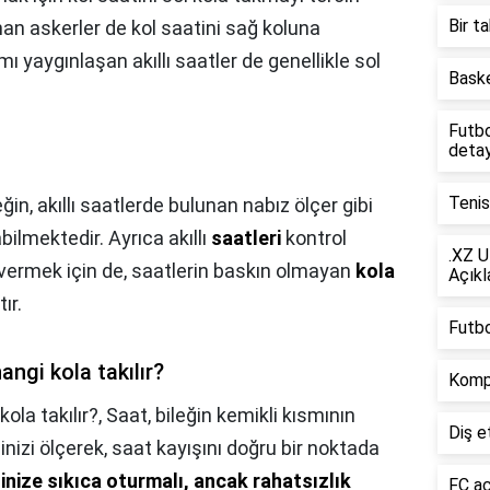
Bir t
lanan askerler de kol saatini sağ koluna
 yaygınlaşan akıllı saatler de genellikle sol
Baske
Futbo
detay
Tenis
ğin, akıllı saatlerde bulunan nabız ölçer gibi
ilmektedir. Ayrıca akıllı
saatleri
kontrol
.XZ U
 vermek için de, saatlerin baskın olmayan
kola
Açıkl
ır.
Futbo
angi kola takılır?
Komp
kola takılır?,
Saat, bileğin kemikli kısmının
Diş e
nizi ölçerek, saat kayışını doğru bir noktada
ğinize sıkıca oturmalı, ancak rahatsızlık
FC aç