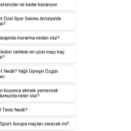
atenciler ne kadar kazanıyor
t Özal Spor Salonu Antalya'da
de?
sajında morarma neden olur?
edon tarihinin en uzun maçı kaç
ir?
t Nedir? Yağlı Güreşin Özgün
sı
ün boyunca ekmek yemezsek
umuzda neler olur?
 Tenis Nedir?
Sport Avrupa maçları verecek mi?