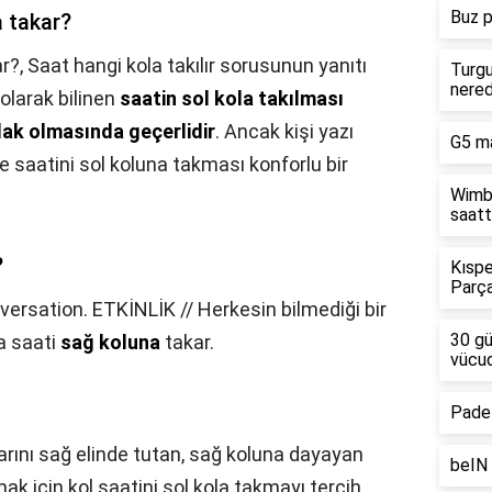
Buz p
a takar?
ar?,
Saat hangi kola takılır sorusunun yanıtı
Turgu
nere
 olarak bilinen
saatin sol kola takılması
lak olmasında geçerlidir
. Ancak kişi yazı
G5 ma
se saatini sol koluna takması konforlu bir
Wimbl
saatt
?
Kıspe
Parça
ersation. ETKİNLİK // Herkesin bilmediği bir
30 g
ca saati
sağ koluna
takar.
vücud
Padel
larını sağ elinde tutan, sağ koluna dayayan
beIN 
mak için kol saatini sol kola takmayı tercih