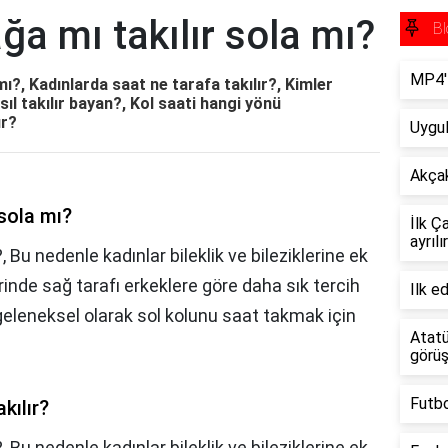
ğa mı takılır sola mı?
Bl
MP4't
mı?, Kadınlarda saat ne tarafa takılır?, Kimler
ıl takılır bayan?, Kol saati hangi yönü
ır?
Uygul
Akçak
 sola mı?
İlk Ç
ayrılı
, Bu nedenle kadınlar bileklik ve bileziklerine ek
rinde sağ tarafı erkeklere göre daha sık tercih
Ilk e
 geleneksel olarak sol kolunu saat takmak için
Atatü
görüş
Futbo
kılır?
?,
Bu nedenle kadınlar bileklik ve bileziklerine ek