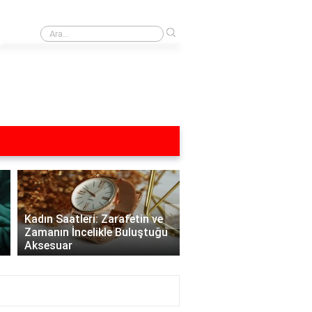
›
30 yıl sonra ne anlama geliyor?
›
Kadın Saatleri: Zarafetin ve
Zamanın İncelikle Buluştuğu
Aksesuar
Versace Kadın Saatleri