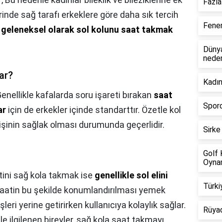
Fazla
rinde sağ tarafı erkeklere göre daha sık tercih
Fener
u geleneksel olarak sol kolunu saat takmak
Dünya
nede
ar?
Kadın
enellikle kafalarda soru işareti bırakan
saat
Spord
ar
için de erkekler içinde standarttır. Özetle kol
işinin sağlak olması durumunda geçerlidir.
Sirke
Golf 
Oynam
tini sağ kola takmak ise
genellikle sol elini
Türki
 Saatin bu şekilde konumlandırılması yemek
leri yerine getirirken kullanıcıya kolaylık sağlar.
Rüyad
 ile ilgilenen bireyler, sağ kola saat takmayı