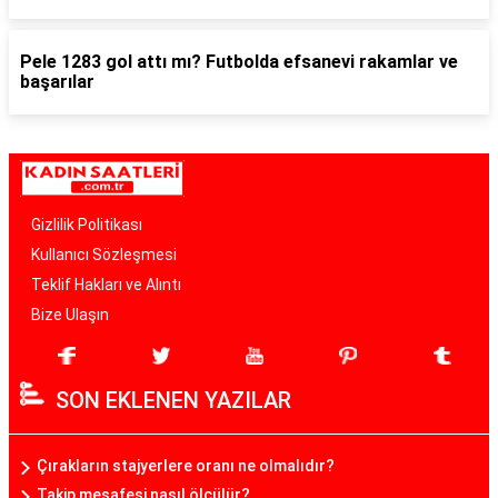
Pele 1283 gol attı mı? Futbolda efsanevi rakamlar ve
başarılar
Gizlilik Politikası
Kullanıcı Sözleşmesi
Teklif Hakları ve Alıntı
Bize Ulaşın
SON EKLENEN YAZILAR
Çırakların stajyerlere oranı ne olmalıdır?
Takip mesafesi nasıl ölçülür?