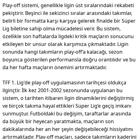
Play-off sistemi, genellikle ligin üst sıralarındaki rekabeti
pekiştirir. Beşinci ile sekizinci sıralar arasındaki takımlar,
belirli bir formatta karşı karşıya gelerek finalde bir Süper
Lig biletine sahip olma mücadelesi verir. Bu sistem,
özellikle son haftalarda ligdeki kritik maçların sonucunu
etkileyen bir unsur olarak karşımıza çıkmaktadır. Ligin
sonunda hangi takımların play-off’a kalacağı, sezon
boyunca gösterilen performansla doğru orantılıdır ve bu
da her hafta maçların önemini artırmaktadır.
TFF 1. Lig'de play-off uygulamasının tarihçesi oldukça
ilginçtir. İlk kez 2001-2002 sezonunda uygulanan bu
sistem, o tarihten itibaren ligin dinamiklerini değiştirmiş
ve birçok takıma hayal ettikleri Süper Lig’e geçiş imkanı
sunmuştur. Futboldaki bu değişim, taraftarlar arasında
da büyük bir heyecan yaratmakta, maçların son
dakikalarında her an her şeyin değişebileceği hissiyatını
artırmaktadır. Play-off maçları, sadece takımların kaderini