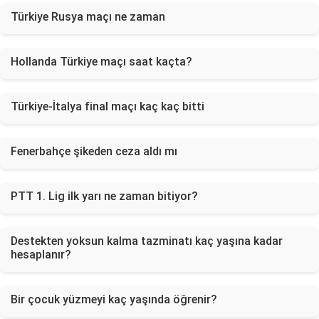
Türkiye Rusya maçı ne zaman
Hollanda Türkiye maçı saat kaçta?
Türkiye-İtalya final maçı kaç kaç bitti
Fenerbahçe şikeden ceza aldı mı
PTT 1. Lig ilk yarı ne zaman bitiyor?
Destekten yoksun kalma tazminatı kaç yaşına kadar
hesaplanır?
Bir çocuk yüzmeyi kaç yaşında öğrenir?