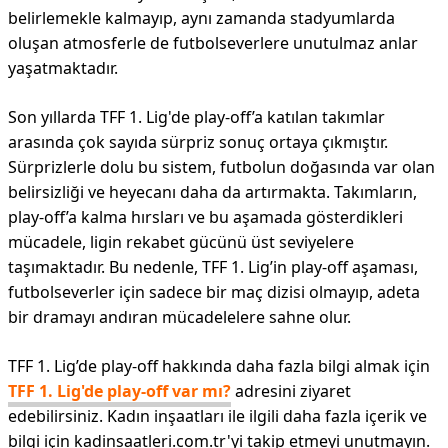
belirlemekle kalmayıp, aynı zamanda stadyumlarda
oluşan atmosferle de futbolseverlere unutulmaz anlar
yaşatmaktadır.
Son yıllarda TFF 1. Lig'de play-off’a katılan takımlar
arasında çok sayıda sürpriz sonuç ortaya çıkmıştır.
Sürprizlerle dolu bu sistem, futbolun doğasında var olan
belirsizliği ve heyecanı daha da artırmakta. Takımların,
play-off’a kalma hırsları ve bu aşamada gösterdikleri
mücadele, ligin rekabet gücünü üst seviyelere
taşımaktadır. Bu nedenle, TFF 1. Lig’in play-off aşaması,
futbolseverler için sadece bir maç dizisi olmayıp, adeta
bir dramayı andıran mücadelelere sahne olur.
TFF 1. Lig’de play-off hakkında daha fazla bilgi almak için
TFF 1. Lig'de play-off var mı?
adresini ziyaret
edebilirsiniz. Kadın inşaatları ile ilgili daha fazla içerik ve
bilgi için kadinsaatleri.com.tr'yi takip etmeyi unutmayın.