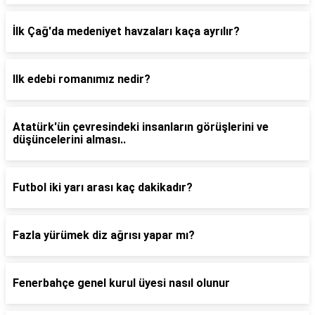
İlk Çağ'da medeniyet havzaları kaça ayrılır?
Ilk edebi romanımız nedir?
Atatürk'ün çevresindeki insanların görüşlerini ve
düşüncelerini alması..
Futbol iki yarı arası kaç dakikadır?
Fazla yürümek diz ağrısı yapar mı?
Fenerbahçe genel kurul üyesi nasıl olunur