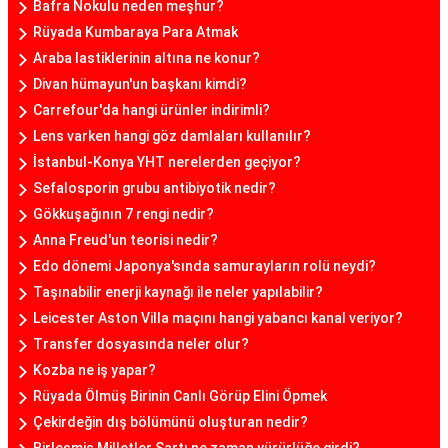
Bafra Nokulu neden meşhur?
Rüyada Kumbaraya Para Atmak
Araba lastiklerinin altına ne konur?
Divan hümayun'un başkanı kimdi?
Carrefour'da hangi ürünler indirimli?
Lens varken hangi göz damlaları kullanılır?
İstanbul-Konya YHT nerelerden geçiyor?
Sefalosporin grubu antibiyotik nedir?
Gökkuşağının 7 rengi nedir?
Anna Freud'un teorisi nedir?
Edo dönemi Japonya'sında samurayların rolü neydi?
Taşınabilir enerji kaynağı ile neler yapılabilir?
Leicester Aston Villa maçını hangi yabancı kanal veriyor?
Transfer dosyasında neler olur?
Kozba ne iş yapar?
Rüyada Ölmüş Birinin Canlı Görüp Elini Öpmek
Çekirdeğin dış bölümünü oluşturan nedir?