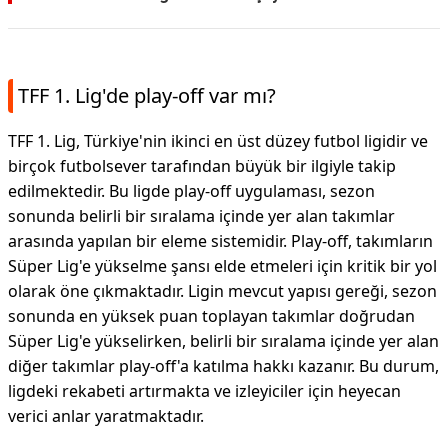
TFF 1. Lig'de play-off var mı?
TFF 1. Lig, Türkiye'nin ikinci en üst düzey futbol ligidir ve
birçok futbolsever tarafından büyük bir ilgiyle takip
edilmektedir. Bu ligde play-off uygulaması, sezon
sonunda belirli bir sıralama içinde yer alan takımlar
arasında yapılan bir eleme sistemidir. Play-off, takımların
Süper Lig'e yükselme şansı elde etmeleri için kritik bir yol
olarak öne çıkmaktadır. Ligin mevcut yapısı gereği, sezon
sonunda en yüksek puan toplayan takımlar doğrudan
Süper Lig'e yükselirken, belirli bir sıralama içinde yer alan
diğer takımlar play-off'a katılma hakkı kazanır. Bu durum,
ligdeki rekabeti artırmakta ve izleyiciler için heyecan
verici anlar yaratmaktadır.