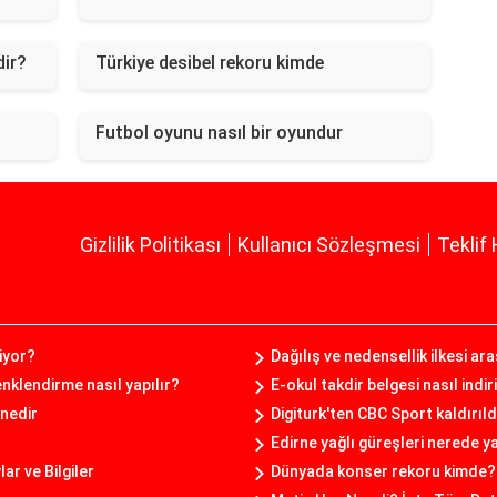
dir?
Türkiye desibel rekoru kimde
Futbol oyunu nasıl bir oyundur
Gizlilik Politikası
Kullanıcı Sözleşmesi
Teklif 
iyor?
Dağılış ve nedensellik ilkesi ar
nklendirme nasıl yapılır?
E-okul takdir belgesi nasıl indiri
nedir
Digiturk'ten CBC Sport kaldırıld
Edirne yağlı güreşleri nerede y
r ve Bilgiler
Dünyada konser rekoru kimde?