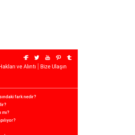
Hakları ve Alıntı
Bize Ulaşın
asındaki fark nedir?
lir?
ı mı?
apılıyor?