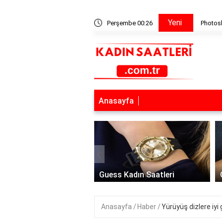
Yeni
eyaz fotoğrafı renklendirme nasıl yapılır?
Perşembe 00:26
Photosh
Anasayfa
‹
 Saat Modelleri
Guess Kadın Saatleri
Anasayfa
Haber
Yürüyüş dizlere iyi 