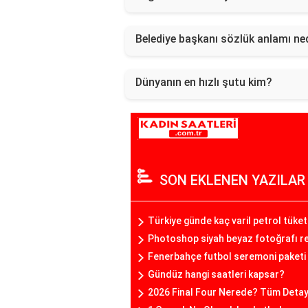
Belediye başkanı sözlük anlamı ne
Dünyanın en hızlı şutu kim?
SON EKLENEN YAZILAR
Türkiye günde kaç varil petrol tüket
Photoshop siyah beyaz fotoğrafı re
Fenerbahçe futbol seremoni paketi 
Gündüz hangi saatleri kapsar?
2026 Final Four Nerede? Tüm Detayla