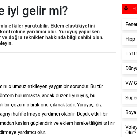
 iyi gelir mi?
H
Fener
lu etkiler yaratabilir. Eklem elastikiyetini
ilo kontrolüne yardımcı olur. Yürüyüş yaparken
ve doğru teknikler hakkında bilgi sahibi olun.
Hipp 
leyin.
Totte
Dünya
VW Go
amını olumsuz etkileyen yaygın bir sorundur. Bu tür
yöntem bulunmakta, ancak düzenli yürüyüş, bu
Süper
ili bir çözüm olarak öne çıkmaktadır. Yürüyüş, diz
Boya 
ğrıyı hafifletmeye yardımcı olabilir. Düşük etkili bir
adan kasları güçlendirir ve eklem hareketliliğini artırır.
Voley
dirmeye yardımcı olur.
Olur?