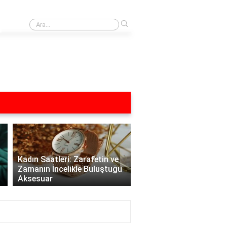
›
Photoshop siyah beyaz fotoğrafı renklendirme nasıl yapılır?
›
Kadın Saatleri: Zarafetin ve
Zamanın İncelikle Buluştuğu
Aksesuar
Versace Kadın Saatleri