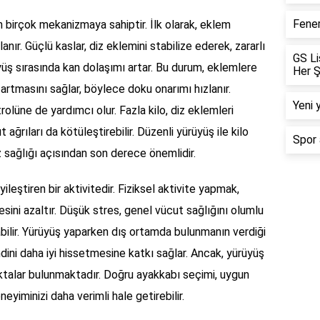
Fener
n birçok mekanizmaya sahiptir. İlk olarak, eklem
nır. Güçlü kaslar, diz eklemini stabilize ederek, zararlı
GS Li
üyüş sırasında kan dolaşımı artar. Bu durum, eklemlere
Her Ş
artmasını sağlar, böylece doku onarımı hızlanır.
Yeni 
rolüne de yardımcı olur. Fazla kilo, diz eklemleri
 ağrıları da kötüleştirebilir. Düzenli yürüyüş ile kilo
Spor 
 sağlığı açısından son derece önemlidir.
iyileştiren bir aktivitedir. Fiziksel aktivite yapmak,
esini azaltır. Düşük stres, genel vücut sağlığını olumlu
abilir. Yürüyüş yaparken dış ortamda bulunmanın verdiği
kendini daha iyi hissetmesine katkı sağlar. Ancak, yürüyüş
talar bulunmaktadır. Doğru ayakkabı seçimi, uygun
yiminizi daha verimli hale getirebilir.