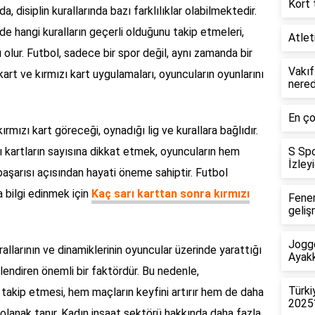
Kort 
nda, disiplin kurallarında bazı farklılıklar olabilmektedir.
de hangi kuralların geçerli olduğunu takip etmeleri,
Atlet
 olur. Futbol, sadece bir spor değil, aynı zamanda bir
Vakıf
ı kart ve kırmızı kart uygulamaları, oyuncuların oyunlarını
nere
En ço
rmızı kart göreceği, oynadığı lig ve kurallara bağlıdır.
 kartların sayısına dikkat etmek, oyuncuların hem
S Spo
İzley
başarısı açısından hayati öneme sahiptir. Futbol
a bilgi edinmek için
Kaç sarı karttan sonra kırmızı
Fener
geliş
Jogge
rallarının ve dinamiklerinin oyuncular üzerinde yarattığı
Ayakk
llendiren önemli bir faktördür. Bu nedenle,
Türki
n takip etmesi, hem maçların keyfini artırır hem de daha
2025
ne olanak tanır. Kadın inşaat sektörü hakkında daha fazla