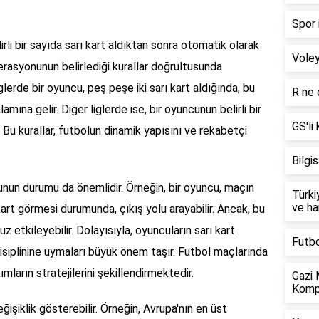
Spor 
lirli bir sayıda sarı kart aldıktan sonra otomatik olarak
Voley
derasyonunun belirlediği kurallar doğrultusunda
iglerde bir oyuncu, peş peşe iki sarı kart aldığında, bu
R ne
mına gelir. Diğer liglerde ise, bir oyuncunun belirli bir
GS'li
. Bu kurallar, futbolun dinamik yapısını ve rekabetçi
Bilgi
ncunun durumu da önemlidir. Örneğin, bir oyuncu, maçın
Türki
ve ha
art görmesi durumunda, çıkış yolu arayabilir. Ancak, bu
etkileyebilir. Dolayısıyla, oyuncuların sarı kart
Futbo
isiplinine uymaları büyük önem taşır. Futbol maçlarında
ımların stratejilerini şekillendirmektedir.
Gazi 
Komp
eğişiklik gösterebilir. Örneğin, Avrupa'nın en üst