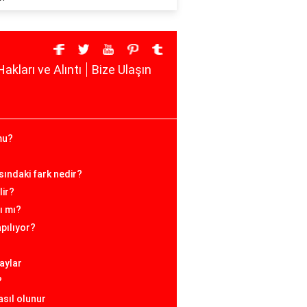
Hakları ve Alıntı
Bize Ulaşın
mu?
asındaki fark nedir?
lir?
ı mı?
apılıyor?
aylar
?
asıl olunur