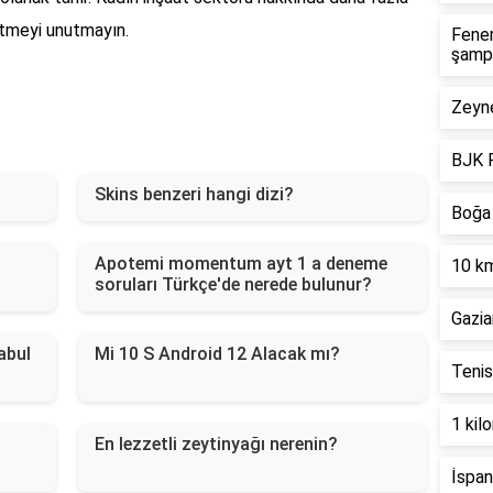
 etmeyi unutmayın.
Fene
şamp
Zeyne
BJK F
Skins benzeri hangi dizi?
Boğa 
Apotemi momentum ayt 1 a deneme
10 km
soruları Türkçe'de nerede bulunur?
Gazia
abul
Mi 10 S Android 12 Alacak mı?
Tenis
1 kil
En lezzetli zeytinyağı nerenin?
İspan