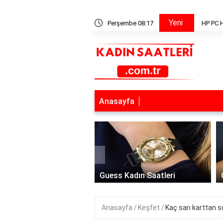
Yeni
agnostics hangi donanımları test eder?
Perşembe 08:17
HP PC H
Anasayfa
‹
 Saat Modelleri
Guess Kadın Saatleri
Anasayfa
Keşfet
Kaç sarı karttan s