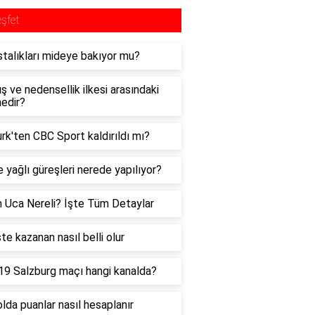
şfet
stalıkları mideye bakıyor mu?
ış ve nedensellik ilkesi arasındaki
nedir?
urk'ten CBC Sport kaldırıldı mı?
e yağlı güreşleri nerede yapılıyor?
 Uca Nereli? İşte Tüm Detaylar
te kazanan nasıl belli olur
9 Salzburg maçı hangi kanalda?
lda puanlar nasıl hesaplanır