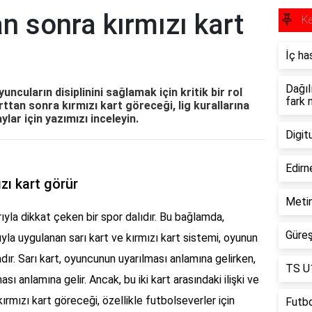
an sonra kırmızı kart
Ke
İç ha
Dağıl
ncuların disiplinini sağlamak için kritik bir rol
fark 
ttan sonra kırmızı kart göreceği, lig kurallarına
ylar için yazımızı inceleyin.
Digit
Edirn
zı kart görür
Metin
yla dikkat çeken bir spor dalıdır. Bu bağlamda,
Güreş
yla uygulanan sarı kart ve kırmızı kart sistemi, oyunun
ır. Sarı kart, oyuncunun uyarılması anlamına gelirken,
TS U1
ı anlamına gelir. Ancak, bu iki kart arasındaki ilişki ve
ırmızı kart göreceği, özellikle futbolseverler için
Futbo