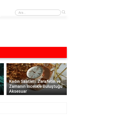
›
HP PC Hardware Diagnostics hangi donanımları test eder?
›
Kadın Saatleri: Zarafetin ve
Zamanın İncelikle Buluştuğu
Aksesuar
Versace Kadın Saatleri