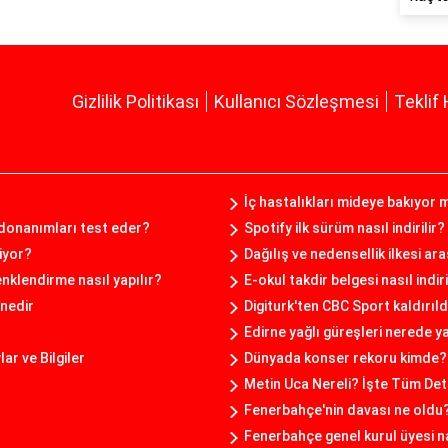
Gizlilik Politikası
Kullanıcı Sözleşmesi
Teklif 
İç hastalıkları mideye bakıyor 
donanımları test eder?
Spotify ilk sürüm nasıl indirilir?
iyor?
Dağılış ve nedensellik ilkesi ar
nklendirme nasıl yapılır?
E-okul takdir belgesi nasıl indiri
nedir
Digiturk'ten CBC Sport kaldırıld
Edirne yağlı güreşleri nerede y
r ve Bilgiler
Dünyada konser rekoru kimde?
Metin Uca Nereli? İşte Tüm Det
Fenerbahçe'nin davası ne oldu
Fenerbahçe genel kurul üyesi n