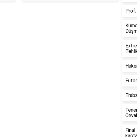
Prof.
Küme
Düşme
Extre
Tehli
Hakem
Futbo
Trabz
Fene
Cevab
Final
kaçt