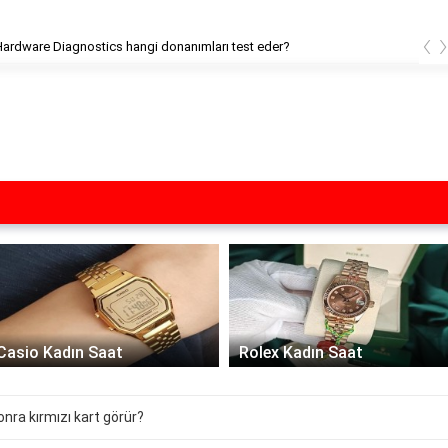
‹
ardware Diagnostics hangi donanımları test eder?
Casio Kadın Saat
Rolex Kadın Saat
onra kırmızı kart görür?