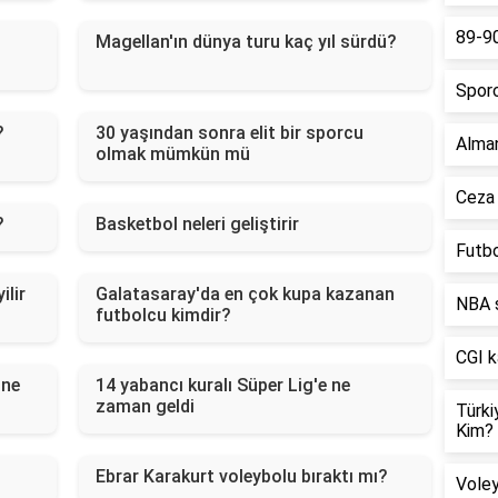
89-90
Magellan'ın dünya turu kaç yıl sürdü?
Spor
?
30 yaşından sonra elit bir sporcu
Alman
olmak mümkün mü
Ceza 
?
Basketbol neleri geliştirir
Futbo
ilir
Galatasaray'da en çok kupa kazanan
NBA 
futbolcu kimdir?
CGI k
 ne
14 yabancı kuralı Süper Lig'e ne
zaman geldi
Türki
Kim?
Ebrar Karakurt voleybolu bıraktı mı?
Voley