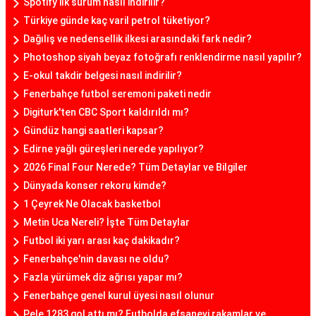
Spotify ilk sürüm nasıl indirilir?
Türkiye günde kaç varil petrol tüketiyor?
Dağılış ve nedensellik ilkesi arasındaki fark nedir?
Photoshop siyah beyaz fotoğrafı renklendirme nasıl yapılır?
E-okul takdir belgesi nasıl indirilir?
Fenerbahçe futbol seremoni paketi nedir
Digiturk'ten CBC Sport kaldırıldı mı?
Gündüz hangi saatleri kapsar?
Edirne yağlı güreşleri nerede yapılıyor?
2026 Final Four Nerede? Tüm Detaylar ve Bilgiler
Dünyada konser rekoru kimde?
1 Çeyrek Ne Olacak basketbol
Metin Uca Nereli? İşte Tüm Detaylar
Futbol iki yarı arası kaç dakikadır?
Fenerbahçe'nin davası ne oldu?
Fazla yürümek diz ağrısı yapar mı?
Fenerbahçe genel kurul üyesi nasıl olunur
Pele 1283 gol attı mı? Futbolda efsanevi rakamlar ve