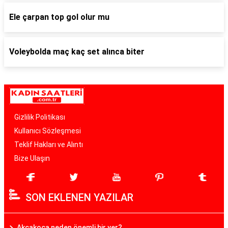
Ele çarpan top gol olur mu
Voleybolda maç kaç set alınca biter
Gizlilik Politikası
Kullanıcı Sözleşmesi
Teklif Hakları ve Alıntı
Bize Ulaşın
SON EKLENEN YAZILAR
Akçakoca neden önemli bir yer?