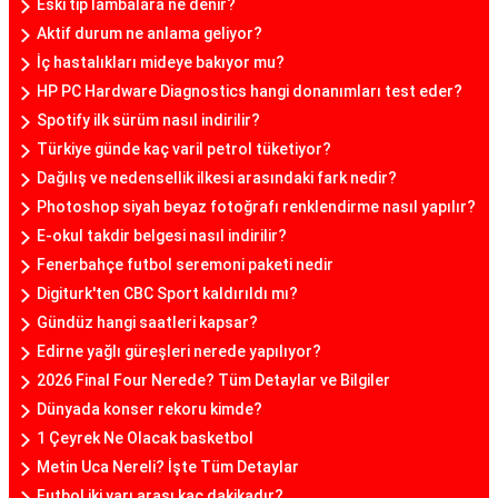
Eski tip lambalara ne denir?
Aktif durum ne anlama geliyor?
İç hastalıkları mideye bakıyor mu?
HP PC Hardware Diagnostics hangi donanımları test eder?
Spotify ilk sürüm nasıl indirilir?
Türkiye günde kaç varil petrol tüketiyor?
Dağılış ve nedensellik ilkesi arasındaki fark nedir?
Photoshop siyah beyaz fotoğrafı renklendirme nasıl yapılır?
E-okul takdir belgesi nasıl indirilir?
Fenerbahçe futbol seremoni paketi nedir
Digiturk'ten CBC Sport kaldırıldı mı?
Gündüz hangi saatleri kapsar?
Edirne yağlı güreşleri nerede yapılıyor?
2026 Final Four Nerede? Tüm Detaylar ve Bilgiler
Dünyada konser rekoru kimde?
1 Çeyrek Ne Olacak basketbol
Metin Uca Nereli? İşte Tüm Detaylar
Futbol iki yarı arası kaç dakikadır?